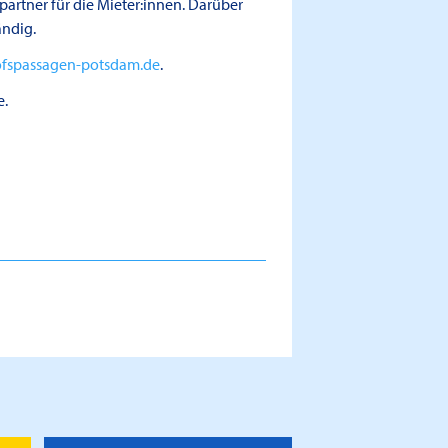
artner für die Mieter:innen. Darüber
ändig.
fspassagen-potsdam.de
.
e.