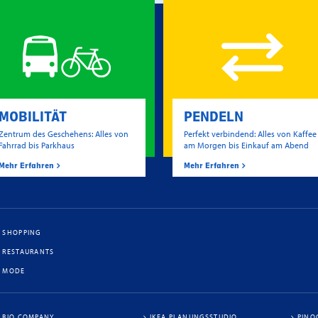
MOBILITÄT
PENDELN
Zentrum des Geschehens: Alles von
Perfekt verbindend: Alles von Kaffee
Fahrrad bis Parkhaus
am Morgen bis Einkauf am Abend
Mehr Erfahren
Mehr Erfahren
SHOPPING
RESTAURANTS
MODE
BIO COMPANY
IKEA PLANUNGSSTUDIO
PINO