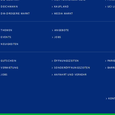
DEICHMANN
KAUFLAND
UCI 
DM-DROGERIE MARKT
MEDIA MARKT
THEMEN
ANGEBOTE
EVENTS
JOBS
NEUIGKEITEN
GUTSCHEIN
ÖFFNUNGSZEITEN
PARK
VERMIETUNG
SONDERÖFFNUNGSZEITEN
BARR
JOBS
ANFAHRT UND VERKEHR
KON